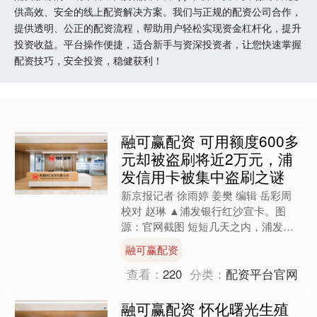
供高效、安全的线上配资解决方案。我们与正规的配资公司合作，
提供透明、公正的配资流程，帮助用户轻松实现资金杠杆化，提升
投资收益。平台操作便捷，适合新手与资深投资者，让您快速掌握
配资技巧，安全投资，稳健获利！
融可赢配资 可用额度600多
元却被盗刷将近2万元，浦
发信用卡被集中盗刷之谜
新京报记者 徐雨婷 姜樊 编辑 岳彩周
校对 赵琳 ▲浦发银行红沙宣卡。图
源：官网截图 短短几天之内，浦发银
行信用卡被大规模盗刷。 9月11日下
融可赢配资
午，身处哈尔滨的....
查看：
220
分类：
配资平台官网
融可赢配资 怀化曙光生殖