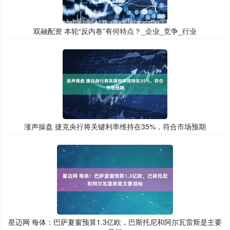
双融配资 本轮“反内卷”有何特点？_企业_竞争_行业
涨声操盘 捷克央行将关键利率维持在35%，符合市场预期
星迈网 每体：巴萨夏窗预算1.3亿欧，巴斯托尼和阿尔瓦雷斯是主要