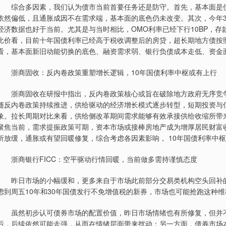
综合多因素，我们认为债市当前首要任务还是防守。首先，基本面是债
依然偏低，且通胀成因不在需求端，基本面的底色仍未改变。其次，今年3
经济数据也好于当前。尤其是与当时相比，OMO利率已经下行10BP，
比价看，目前十年国债利率已经高于税收调整后的房贷，超长期地方债按
看，基本面新旧动能切换的底色、融资需求弱、银行负债成本走低、资金
浙商固收：反内卷政策重塑增长逻辑，10年国债利率中枢或有上行
浙商固收在研报中指出，反内卷政策核心或旨在破除地方政府无序竞争
随反内卷政策持续推进，供给驱动的经济增长模式逐步转型，短期投资与
象。拉长周期对比来看，供给侧改革期间需求能够有效承接供给收缩所带
聚焦当前，需求提振政策可期，资本市场或接棒房地产成为增厚居民财富
所放缓，通胀或有望回暖修复，综合考虑各因素影响， 10年国债利率中枢或
浙商银行FICC：空平驱动行情回暖，当前做多需持谨慎态度
昨日市场的小幅缓和，更多来自于市场此前部分交易类机构空头回补的结
虑到周五10年和30年国债发行不免增值税的新券，市场也可能抢跑这种
虽然初步认可债券市场的配置价值，昨日市场情绪也有所修复，但并不
后，后续依然可能走强，从而在情绪层面带来扰动；另一方面，债券市场