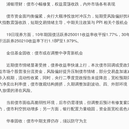
浦银理财：债市小幅修复，权益震荡收跌，内外市场各有表现
债市资金面均衡偏紧，央行大额净投放对冲压力，短期受风险偏好扰动
大指数震荡收跌，短期交易情绪主导，中期关注政策与 PPI 相关个股机
19日现券方面，10年期国债活跃券250011收益率收平报1.77%，30年国
开活跃券250210收益率下行1.1BP至1.979%。
金信基金固收：债市或在调整中孕育新机会
近期债市情绪显著受挫，债券收益率快速上行，本次债市回调或受政策
益市场个股普涨分流资金，风险偏好提升压制债市情绪，部分交易盘加速
步入税期，流动性收紧，同时，央行二季度货政报告未提降息，宽松预期
力净卖出利率债，债市微观结构拥挤，久期调整加剧波动。四、外部环境
入放缓的潜在风险。
当前债市面临高脆弱性环境，后市仍需谨慎，但调整后预计有修复窗口
力，债市利空扰动增多；另一方面，银行配置力量稳固，资金面宽松底色未改
华泰固收：债市中期支撑仍存，须以防守为主