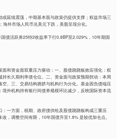
或延续震荡，中期基本面与政策仍提供支撑；权益市场三
会；海外市场人民币兑美元下跌，美股呈现分化。
债活跃券25特2收益率下行0.8BP至2.029%，10年期国
面和资金面双重压力驱动：一、股债跷跷板效应强化：权
减持长久期利率债仓位。二、资金面与政策预期扰动：本周
落空。三、交易结构拥挤与机构行为分化。基金因负债端压
：境外机构持有银行间债券规模环比减少，反映国际资本流
：一方面，税期、政府债供给及股债跷跷板构成三重压
，调整空间有限，10年国债升至1.8% 是较优加仓点。