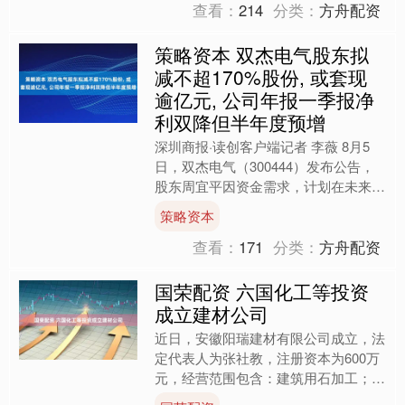
查看：
214
分类：
方舟配资
策略资本 双杰电气股东拟
减不超170%股份, 或套现
逾亿元, 公司年报一季报净
利双降但半年度预增
深圳商报·读创客户端记者 李薇 8月5
日，双杰电气（300444）发布公告，
股东周宜平因资金需求，计划在未来3
个月内以集中竞价或大宗交易方式减持
策略资本
不超过1356万....
查看：
171
分类：
方舟配资
国荣配资 六国化工等投资
成立建材公司
近日，安徽阳瑞建材有限公司成立，法
定代表人为张社教，注册资本为600万
元，经营范围包含：建筑用石加工；建
筑材料销售；石灰和石膏制造；环境保