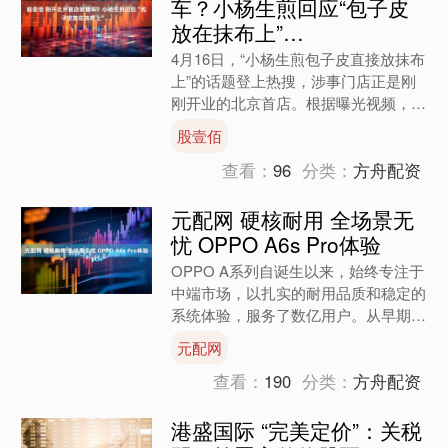
车？小杨生煎回应“包子皮
放在抹布上”…
4月16日，“小杨生煎包子皮直接放抹布
上”的话题登上热搜，涉事门店正是刚
刚开业的北京首店。根据曝光视频，有
消费者发文称，小杨生煎北京首店店员
股壹佰
把入口的生煎包子皮直....
查看：
96
分类：
方舟配资
元配网 硬核耐用 全场景无
忧 OPPO A6s Pro体验
OPPO A系列自诞生以来，始终专注于
中端市场，以扎实的耐用品质和稳定的
系统体验，服务了数亿用户。从早期
的“硬核耐用”到如今的“全面均衡”，A系
元配网
列每一代产品都在....
查看：
190
分类：
方舟配资
港盛国际 “完美定价”：关税