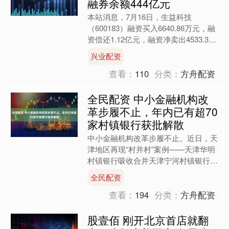
融券余额444亿元
本站消息，7月16日，生益科技
（600183）融资买入6640.86万元，融
资偿还1.12亿元，融资净卖出4533.37
万元，融资余额4.39亿元，近20个交
兴业配资
易....
查看：
110
分类：
方舟配资
全民配资 中小金融机构改
革步履不止，年内已有超70
家村镇银行获批解散
中小金融机构改革步履不止。近日，天
津地区再现“村并村”案例——天津华明
村镇银行吸收合并天津宁河村镇银行，
并将后者改建为分支机构，两者均由山
全民配资
东寿光农商银行发起设立....
查看：
194
分类：
方舟配资
股壹佰 刚开北京首店就翻