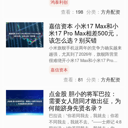
鸿泰利创
的“资金先导”阶段高度相....
查看：
198
分类：
方舟配资
嘉信资本 小米17 Max和小
米17 Pro Max相差500元，
该怎么选？别买错
小米旗舰手机这两年的竞争力确实越来
越强，尤其到了2026年，旗舰阵营里
很难绕开小米17 Max和小米17 Pro
Max这两款热门机型。一个主打“大屏
嘉信资本
长续航”，....
查看：
81
分类：
方舟配资
点金股 胆小的将军巴拉：
需要女人陪同才敢出征，为
何能跻身先贤名录？
巴拉说：“你若同我去，我就去；你若
不同我去，我就不去。”——士师记 4:8
巴拉说：“你若同我去，我就去；你若