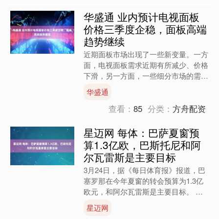
华盛通 业内预计电视面板
价格三季度企稳，面板高端
趋势继续
近期面板市场出现了一些新变量。一方
面，电视面板需求近期有所减少、价格
下滑，另一方面，一些细分市场的需求
仍在增长。 据TrendForce集邦咨询数
华盛通
据，今年6月，....
查看：
85
分类：
方舟配资
星迈网 每体：巴萨夏窗预
算1.3亿欧，巴斯托尼和阿
尔瓦雷斯是主要目标
3月24日，据《每日体育报》报道，巴
塞罗那在今年夏窗的转会预算为1.3亿
欧元，和阿尔瓦雷斯是主要目标。 据
报道，体育总监德科将优先考虑左脚中
星迈网
卫和中锋这两个位置，....