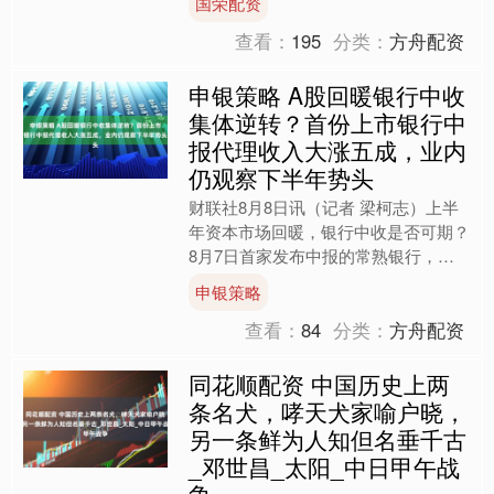
国荣配资
护专用设备制造；新材料....
查看：
195
分类：
方舟配资
申银策略 A股回暖银行中收
集体逆转？首份上市银行中
报代理收入大涨五成，业内
仍观察下半年势头
财联社8月8日讯（记者 梁柯志）上半
年资本市场回暖，银行中收是否可期？
8月7日首家发布中报的常熟银行，上
半年手续费和佣金收入增幅为
申银策略
41.91%，其中代理业务大幅....
查看：
84
分类：
方舟配资
同花顺配资 中国历史上两
条名犬，哮天犬家喻户晓，
另一条鲜为人知但名垂千古
_邓世昌_太阳_中日甲午战
争