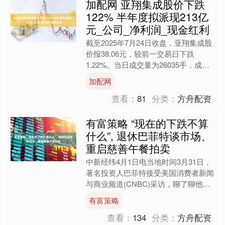
加配网 亚翔集成股价下跌
122% 半年度拟派现213亿
元_公司_净利润_现金红利
截至2025年7月24日收盘，亚翔集成股
价报38.06元，较前一交易日下跌
1.22%。当日成交量为26035手，成交
金额达0.99亿元。 亚翔集成属于装修
加配网
装饰行....
查看：
81
分类：
方舟配资
有富策略 “现在的下跌不算
什么”, 退休巴菲特谈市场、
重启慈善午餐拍卖
中新经纬4月1日电当地时间3月31日，
著名投资人巴菲特接受美国消费者新闻
与商业频道(CNBC)采访，聊了聊他卸
任伯克希尔哈撒韦公司(以下简称伯克
有富策略
希尔)CEO后的....
查看：
134
分类：
方舟配资