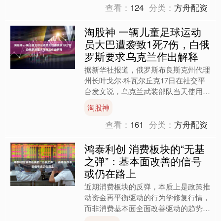
查看：
124
分类：
方舟配资
淘股神 一辆儿童足球运动
员大巴遭袭致1死7伤，白俄
罗斯要求乌克兰作出解释
据新华社报道，俄罗斯布良斯克州代理
州长叶戈尔·科瓦尔丘克17日在社交平
台发文说，乌克兰武装部队当天使用无
人机袭击一辆载有白俄罗斯儿童足球运
淘股神
动员的大巴，造成1人死....
查看：
161
分类：
方舟配资
鸿泰利创 消费板块的“无基
之弹”：基本面改善的信号
或仍在路上
近期消费板块的反弹，本质上是政策推
动资金再平衡驱动的行为学修复行情，
而非消费基本面全面改善驱动的趋势反
转。这与2016年消费板块见底回升