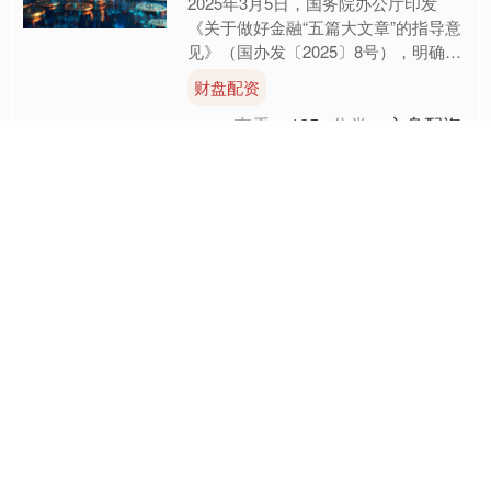
2025年3月5日，国务院办公厅印发
《关于做好金融“五篇大文章”的指导意
见》（国办发〔2025〕8号），明确强
调发展科技创新债券、碳中和债券、转
财盘配资
型债券、乡村振兴....
查看：
125
分类：
方舟配资
嘉正网 公告速递：嘉实黄
金（QDII-FOF-LOF）2025
年9月1日暂停申购、赎回及
定期定额投资业务
本站消息，8月28日嘉实基金管理有限
公司发布《关于嘉实黄金（QDII-FOF-
LOF）2025年9月1日暂停申购、赎回
及定期定额投资业务的公告》。公告中
嘉正网
提示，为....
查看：
88
分类：
方舟配资
策略资本 腾讯回应被米哈