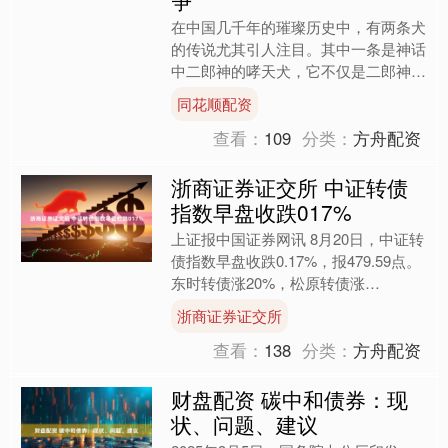
在中国几千年的璀璨历史中，有两条犬
的传说尤其引人注目。其中一条是神话
中二郎神的哮天犬，它不仅是二郎神忠
实的伙伴，更是人们心目中勇敢无畏的
同花顺配资
象征。尽管哮天犬的形象存....
查看：
109
分类：
方舟配资
浙商证券证交所 中证转债
指数早盘收跌017%
上证报中国证券网讯 8月20日，中证转
债指数早盘收跌0.17%，报479.59点。
东时转债涨20%，松原转债涨
13.32%，金轮转债涨11.57%；新致转
浙商证券证交所
债跌6....
查看：
138
分类：
方舟配资
财盘配资 碳中和债券：现
状、问题、建议