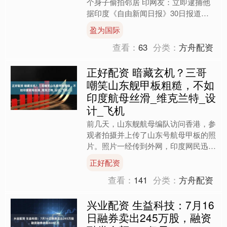
个身子偷拍邻居 印网友：立即逮捕他
据印度《自由新闻日报》30日报道，
近日，一段据称拍摄于印度西孟加拉邦
盈为国际
住宅小区的视频在网络热....
查看：
63
分类：
方舟配资
正好配资 暗藏玄机？三哥
嘲笑山东舰甲板粗糙，不如
印度航母丝滑_维克兰特_设
计_飞机
前几天，山东舰航母编队访问香港，参
观者拍摄并上传了山东号航母甲板的照
片。照片一经传到外网，印度网民迅速
对其进行了讽刺，调侃其甲板粗糙、不
正好配资
如印度的维克兰特号光滑，....
查看：
141
分类：
方舟配资
兴业配资 生益科技：7月16
日融券卖出245万股，融资