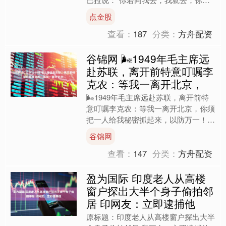
不同我去，我就不去。”——士师记 4:8
点金股
古时的士....
查看：
187
分类：
方舟配资
谷锦网 🌬1949年毛主席远
赴苏联，离开前特意叮嘱李
克农：等我一离开北京，
🌬1949年毛主席远赴苏联，离开前特
意叮嘱李克农：等我一离开北京，你须
把一人给我秘密抓起来，以防万一！
1949年12月6日，北京，天还没亮透，
谷锦网
一列严密保护的专....
查看：
147
分类：
方舟配资
盈为国际 印度老人从高楼
窗户探出大半个身子偷拍邻
居 印网友：立即逮捕他
原标题：印度老人从高楼窗户探出大半