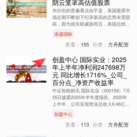
阴云笼罩高估值股票
华尔街的普遍看法似乎是，美国股票市
场近期不断创下纪录新高的态势未受阻
碍，因为就关税威胁而言，美国总统唐
纳德・特朗普 “雷声大，雨点小”。 然
港盛国际
而，无论特朗普最终决....
查看：
155
分类：
方舟配资
创盈中心 国际实业：2025
年上半年净利润247698万
元 同比增长1716%_公司_
百分点_净资产收益率
中证智能财讯 国际实业（000159）7月
25日披露2025年半年度报告。2025年
上半年，公司实现营业总收入9.46亿
元，同比下降49.96%；归母净利润
创盈中心
24....
查看：
113
分类：
方舟配资