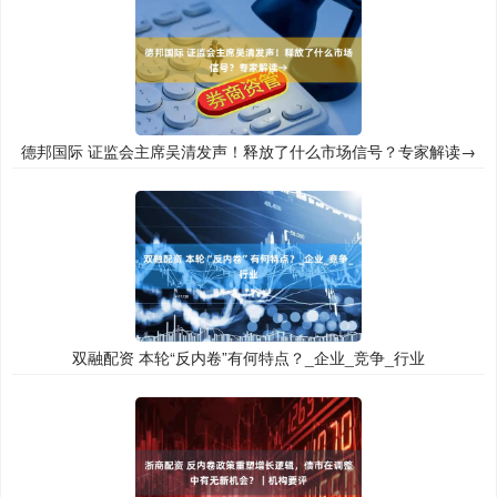
德邦国际 证监会主席吴清发声！释放了什么市场信号？专家解读→
双融配资 本轮“反内卷”有何特点？_企业_竞争_行业