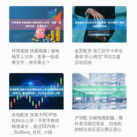
环球策路 快看视频 | 缅甸
金景配资 徐汇区中小学生
领导人访华，签署一批成
暑假“匠心模范”寻访主题
果文件，有何看点？
活动启动
全电配资 加拿大RCIP首
泸深配 别被电视剧骗，隆
轮84分上岸！手把手教你
科多没搞过造反，但他犯
精准凑分，逃过EE内卷！
的错比造反还让雍正恶心
_Sudbury_社区_小镇