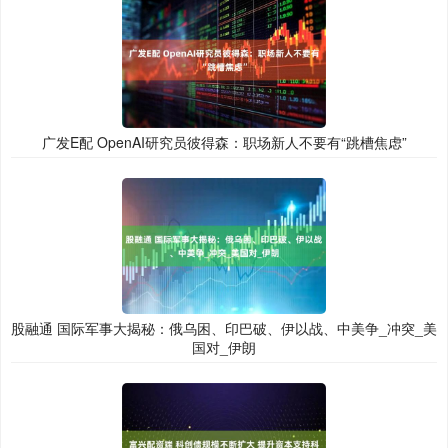
广发E配 OpenAI研究员彼得森：职场新人不要有“跳槽焦虑”
股融通 国际军事大揭秘：俄乌困、印巴破、伊以战、中美争_冲突_美
国对_伊朗