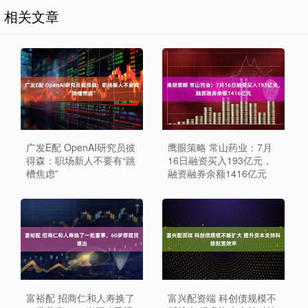
相关文章
广发E配 OpenAI研究员彼
鹰眼策略 常山药业：7月
得森：职场新人不要有“跳
16日融资买入193亿元，
槽焦虑”
融资融券余额1416亿元
富裕配 招商仁和人寿换了
富兴配资端 科创债规模不